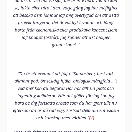
naturen. Den har en själ, det är inte bara vad du kan
se, lukta eller röra i den. Varje gång jag har möjlighet
att besöka dem lämnar jag mig övertygad om att detta
projekt fungerar, det är väldigt levande och långt
borta från ekonomiska eller produktiva koncept (som
jag knappt förstår), jag känner att det hjälper
grannskapet. ”
”Du är ett exempel att följa. ”Samarbete, beskydd,
allmänt god, ömsesidig hjälp, biologisk mångfald …”;
vad mer kan du begära? Här har allt sin plats och
ingenting kolliderar. När det gäller förslag kan jag
bara be dig fortsätta arbeta som du har gjort tills nu
eftersom du är på rätt väg.
Fortsätt dela din entusiasm
och kunskap med världen ”
[1]
.